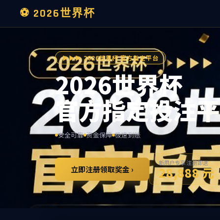
威廉希尔(Will
首页
公司概况
新闻
当前位置：
员工工作
>>
员工活动
wi