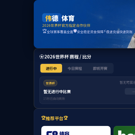
来源：william
3月31日晚，william威廉中文官网2024年春季学
会上，各班班主任汇报了员工学习生活的情况，讨论了班
等问题做了工作布置。
黄万获副书记在会上强调，辅导员、班主任老师要提高对
做到位。随后，黄万获副书记还就清明节和三月三假期安全
凝心聚力谋发展，履职尽责践初心。william威廉中